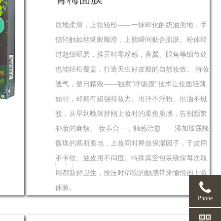
质地柔滑，上妆轻松——一抹即化的奶油质地，手
指轻触如丝绸般顺滑，上脸瞬间贴合肌肤。粉体经
过超细研磨，推开时零粉感，鼻翼、眼角等细节处
也能轻松覆盖，打造天生好皮般的自然妆效。 持妆
透气，整日精致——独家"呼吸膜"技术让妆面轻薄
如羽，却拥有超强持妆力。出汗不浮粉、出油不斑
驳，从早到晚保持刚上妆时的柔焦质感，告别频繁
补妆的麻烦。 妆养合一，触感治愈——添加玻尿酸
微珠的慕斯质地，上妆同时释放保湿因子，干皮用
不卡纹、油皮用不闷痘。特殊真空包装确保每次取
用都新鲜卫生，按压时绵软的触感带来愉悦的上妆
体验。
Phone