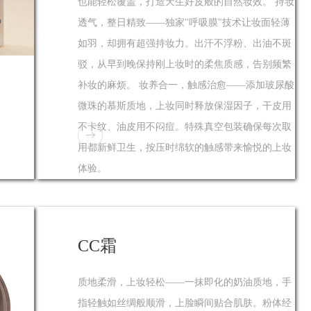
也能轻松覆盖，打造天生好皮般的自然妆效。 持妆
透气，整日精致——独家"呼吸膜"技术让妆面轻薄
如羽，却拥有超强持妆力。出汗不浮粉、出油不斑
驳，从早到晚保持刚上妆时的柔焦质感，告别频繁
补妆的麻烦。 妆养合一，触感治愈——添加玻尿酸
微珠的慕斯质地，上妆同时释放保湿因子，干皮用
不卡纹、油皮用不闷痘。特殊真空包装确保每次取
用都新鲜卫生，按压时绵软的触感带来愉悦的上妆
体验。
CC霜
质地柔滑，上妆轻松——一抹即化的奶油质地，手
指轻触如丝绸般顺滑，上脸瞬间贴合肌肤。粉体经