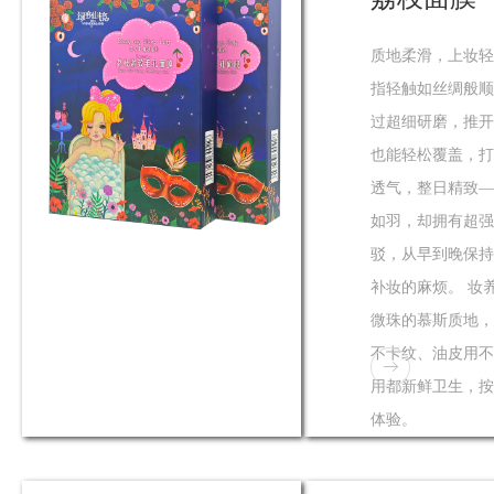
质地柔滑，上妆轻
指轻触如丝绸般顺
过超细研磨，推开
也能轻松覆盖，打
透气，整日精致—
如羽，却拥有超强
驳，从早到晚保持
补妆的麻烦。 妆
微珠的慕斯质地，
不卡纹、油皮用不
用都新鲜卫生，按
体验。