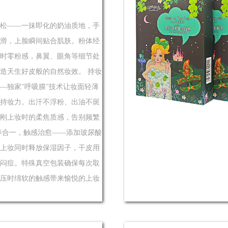
松——一抹即化的奶油质地，手
滑，上脸瞬间贴合肌肤。粉体经
时零粉感，鼻翼、眼角等细节处
造天生好皮般的自然妆效。 持妆
—独家"呼吸膜"技术让妆面轻薄
持妆力。出汗不浮粉、出油不斑
刚上妆时的柔焦质感，告别频繁
养合一，触感治愈——添加玻尿酸
上妆同时释放保湿因子，干皮用
闷痘。特殊真空包装确保每次取
压时绵软的触感带来愉悦的上妆