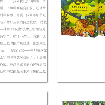
松——一抹即化的奶油质地，手
滑，上脸瞬间贴合肌肤。粉体经
时零粉感，鼻翼、眼角等细节处
造天生好皮般的自然妆效。 持妆
—独家"呼吸膜"技术让妆面轻薄
持妆力。出汗不浮粉、出油不斑
刚上妆时的柔焦质感，告别频繁
养合一，触感治愈——添加玻尿酸
上妆同时释放保湿因子，干皮用
闷痘。特殊真空包装确保每次取
压时绵软的触感带来愉悦的上妆