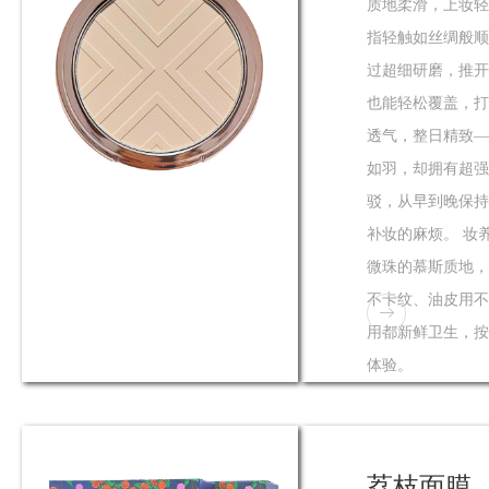
质地柔滑，上妆轻
指轻触如丝绸般顺
过超细研磨，推开
也能轻松覆盖，打
透气，整日精致—
如羽，却拥有超强
驳，从早到晚保持
补妆的麻烦。 妆
微珠的慕斯质地，
不卡纹、油皮用不
用都新鲜卫生，按
体验。
荔枝面膜