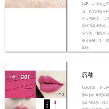
如羽，却拥有超强
驳，从早到晚保持
补妆的麻烦。 妆
微珠的慕斯质地，
不卡纹、油皮用不
用都新鲜卫生，按
体验。
唇釉
质地柔滑，上妆轻
指轻触如丝绸般顺
过超细研磨，推开