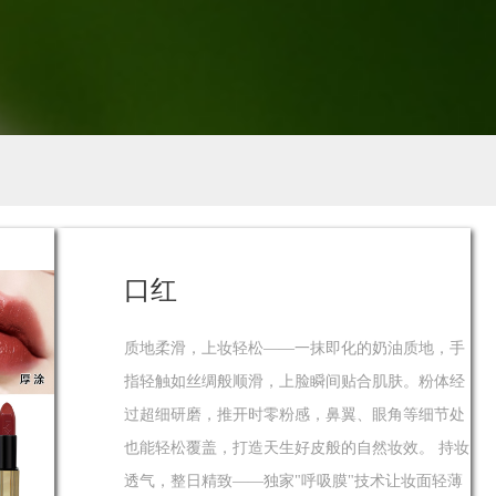
口红
质地柔滑，上妆轻松——一抹即化的奶油质地，手
指轻触如丝绸般顺滑，上脸瞬间贴合肌肤。粉体经
过超细研磨，推开时零粉感，鼻翼、眼角等细节处
也能轻松覆盖，打造天生好皮般的自然妆效。 持妆
透气，整日精致——独家"呼吸膜"技术让妆面轻薄