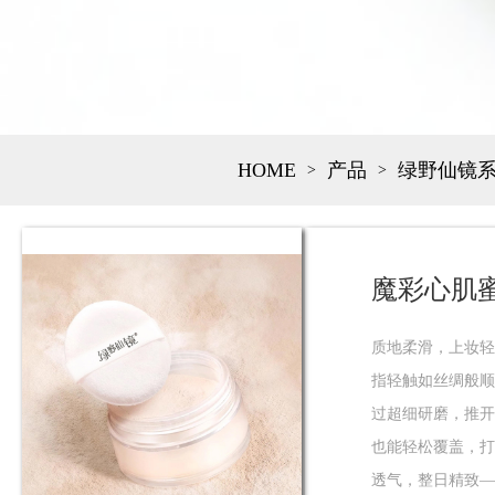
HOME
产品
绿野仙镜
>
>
魔彩心肌
质地柔滑，上妆轻
指轻触如丝绸般顺
过超细研磨，推开
也能轻松覆盖，打
透气，整日精致—