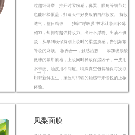
过超细研磨，推开时零粉感，鼻翼、眼角等细节处
也能轻松覆盖，打造天生好皮般的自然妆效。 持妆
透气，整日精致——独家"呼吸膜"技术让妆面轻薄
如羽，却拥有超强持妆力。出汗不浮粉、出油不斑
驳，从早到晚保持刚上妆时的柔焦质感，告别频繁
补妆的麻烦。 妆养合一，触感治愈——添加玻尿酸
微珠的慕斯质地，上妆同时释放保湿因子，干皮用
不卡纹、油皮用不闷痘。特殊真空包装确保每次取
用都新鲜卫生，按压时绵软的触感带来愉悦的上妆
体验。
凤梨面膜