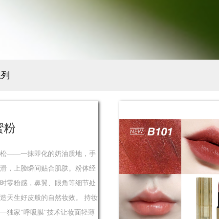
系列
蜜粉
松——一抹即化的奶油质地，手
滑，上脸瞬间贴合肌肤。粉体经
时零粉感，鼻翼、眼角等细节处
造天生好皮般的自然妆效。 持妆
—独家"呼吸膜"技术让妆面轻薄