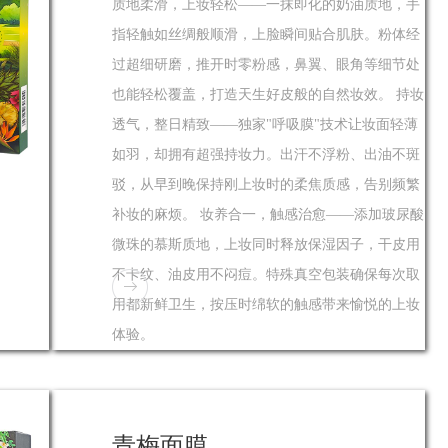
质地柔滑，上妆轻松——一抹即化的奶油质地，手
指轻触如丝绸般顺滑，上脸瞬间贴合肌肤。粉体经
过超细研磨，推开时零粉感，鼻翼、眼角等细节处
也能轻松覆盖，打造天生好皮般的自然妆效。 持妆
透气，整日精致——独家"呼吸膜"技术让妆面轻薄
如羽，却拥有超强持妆力。出汗不浮粉、出油不斑
驳，从早到晚保持刚上妆时的柔焦质感，告别频繁
补妆的麻烦。 妆养合一，触感治愈——添加玻尿酸
微珠的慕斯质地，上妆同时释放保湿因子，干皮用
不卡纹、油皮用不闷痘。特殊真空包装确保每次取
用都新鲜卫生，按压时绵软的触感带来愉悦的上妆
体验。
青梅面膜