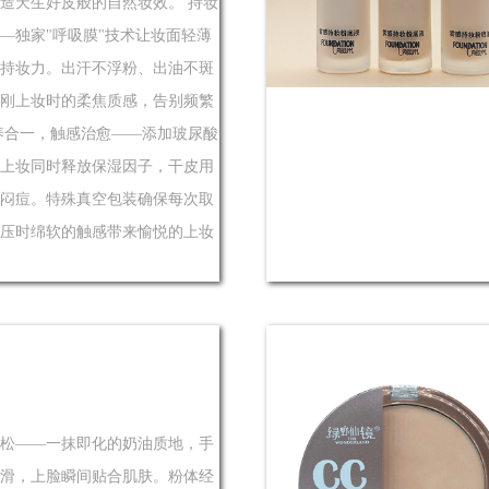
造天生好皮般的自然妆效。 持妆
—独家"呼吸膜"技术让妆面轻薄
持妆力。出汗不浮粉、出油不斑
刚上妆时的柔焦质感，告别频繁
养合一，触感治愈——添加玻尿酸
上妆同时释放保湿因子，干皮用
闷痘。特殊真空包装确保每次取
压时绵软的触感带来愉悦的上妆
松——一抹即化的奶油质地，手
滑，上脸瞬间贴合肌肤。粉体经