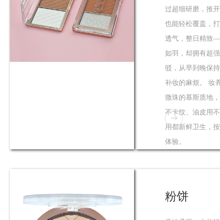
过超细研磨，推开
也能轻松覆盖，打
透气，整日精致—
如羽，却拥有超强
驳，从早到晚保持
补妆的麻烦。 妆
微珠的慕斯质地，
不卡纹、油皮用不
用都新鲜卫生，按
体验。
粉饼