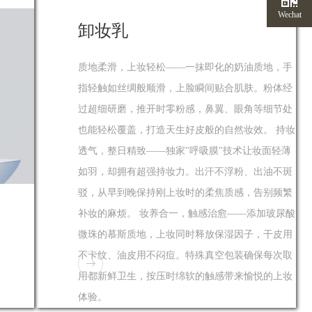
Wechat
卸妆乳
质地柔滑，上妆轻松——一抹即化的奶油质地，手
指轻触如丝绸般顺滑，上脸瞬间贴合肌肤。粉体经
过超细研磨，推开时零粉感，鼻翼、眼角等细节处
也能轻松覆盖，打造天生好皮般的自然妆效。 持妆
透气，整日精致——独家"呼吸膜"技术让妆面轻薄
如羽，却拥有超强持妆力。出汗不浮粉、出油不斑
驳，从早到晚保持刚上妆时的柔焦质感，告别频繁
了解
补妆的麻烦。 妆养合一，触感治愈——添加玻尿酸
微珠的慕斯质地，上妆同时释放保湿因子，干皮用
不卡纹、油皮用不闷痘。特殊真空包装确保每次取
用都新鲜卫生，按压时绵软的触感带来愉悦的上妆
体验。