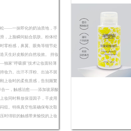
松——一抹即化的奶油质地，手
滑，上脸瞬间贴合肌肤。粉体经
时零粉感，鼻翼、眼角等细节处
造天生好皮般的自然妆效。 持妆
—独家"呼吸膜"技术让妆面轻薄
持妆力。出汗不浮粉、出油不斑
刚上妆时的柔焦质感，告别频繁
养合一，触感治愈——添加玻尿酸
上妆同时释放保湿因子，干皮用
闷痘。特殊真空包装确保每次取
压时绵软的触感带来愉悦的上妆