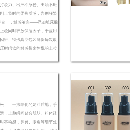
持妆力。出汗不浮粉、出油不斑
刚上妆时的柔焦质感，告别频繁
养合一，触感治愈——添加玻尿酸
上妆同时释放保湿因子，干皮用
闷痘。特殊真空包装确保每次取
压时绵软的触感带来愉悦的上妆
松——一抹即化的奶油质地，手
滑，上脸瞬间贴合肌肤。粉体经
时零粉感，鼻翼、眼角等细节处