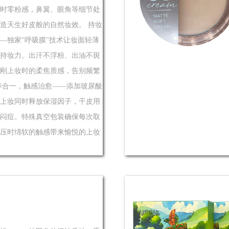
时零粉感，鼻翼、眼角等细节处
造天生好皮般的自然妆效。 持妆
—独家"呼吸膜"技术让妆面轻薄
持妆力。出汗不浮粉、出油不斑
刚上妆时的柔焦质感，告别频繁
养合一，触感治愈——添加玻尿酸
上妆同时释放保湿因子，干皮用
闷痘。特殊真空包装确保每次取
压时绵软的触感带来愉悦的上妆