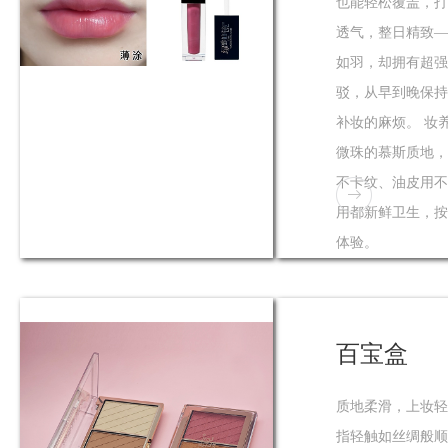
也能轻松覆盖，打
透气，整日精致—
如羽，却拥有超强
驳，从早到晚保持
补妆的麻烦。 妆
微珠的慕斯质地，
不卡纹、油皮用不
用都新鲜卫生，按
体验。
百宝盒
质地柔滑，上妆轻
指轻触如丝绸般顺