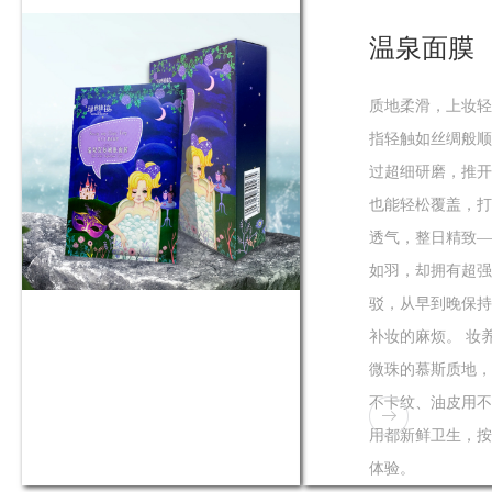
温泉面膜
质地柔滑，上妆轻
指轻触如丝绸般顺
过超细研磨，推开
也能轻松覆盖，打
透气，整日精致—
如羽，却拥有超强
驳，从早到晚保持
了解
补妆的麻烦。 妆
微珠的慕斯质地，
不卡纹、油皮用不
用都新鲜卫生，按
体验。