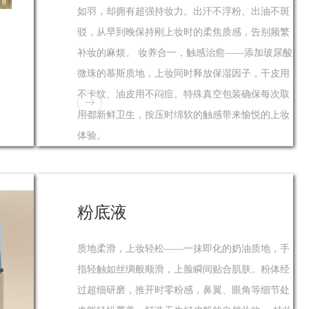
如羽，却拥有超强持妆力。出汗不浮粉、出油不斑
驳，从早到晚保持刚上妆时的柔焦质感，告别频繁
补妆的麻烦。 妆养合一，触感治愈——添加玻尿酸
微珠的慕斯质地，上妆同时释放保湿因子，干皮用
不卡纹、油皮用不闷痘。特殊真空包装确保每次取
用都新鲜卫生，按压时绵软的触感带来愉悦的上妆
体验。
粉底液
质地柔滑，上妆轻松——一抹即化的奶油质地，手
指轻触如丝绸般顺滑，上脸瞬间贴合肌肤。粉体经
过超细研磨，推开时零粉感，鼻翼、眼角等细节处