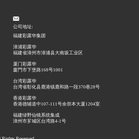
公司地址:
福建彩露华集团
漳浦彩露华
福建省漳州市漳浦县大南坂工业区
厦门彩露华
廈門市下堡路168号1001
台湾彩露华
台湾省彰化县鹿港镇鹿和路一段370巷28号
香港彩露华
香港德辅道中107-111号余崇本大厦1204室
福建绿野仙镜系统集成
漳州市芗城区台湾路4-1号
hts Reserved.