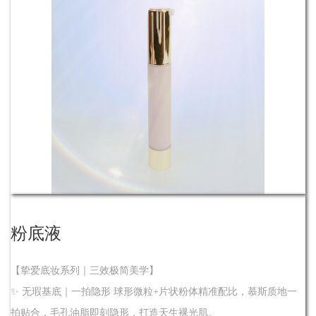
了解
粉底液
【挚爱底妆系列｜三效极简美学】
✨ 无瑕基底｜一拍隐形 球形微粒+片状粉体精准配比，慕斯质地一
拍贴合，毛孔油脂即刻隐形，打造天生裸光肌。