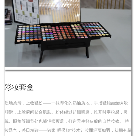
了解
彩妆套盒
质地柔滑，上妆轻松——一抹即化的奶油质地，手指轻触如丝绸般
顺滑，上脸瞬间贴合肌肤。粉体经过超细研磨，推开时零粉感，鼻
翼、眼角等细节处也能轻松覆盖，打造天生好皮般的自然妆效。 持
妆透气，整日精致——独家"呼吸膜"技术让妆面轻薄如羽，却拥有超