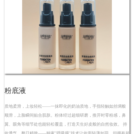
了解
粉底液
质地柔滑，上妆轻松——一抹即化的奶油质地，手指轻触如丝绸般
顺滑，上脸瞬间贴合肌肤。粉体经过超细研磨，推开时零粉感，鼻
翼、眼角等细节处也能轻松覆盖，打造天生好皮般的自然妆效。 持
妆透气，整日精致——独家"呼吸膜"技术让妆面轻薄如羽，却拥有超