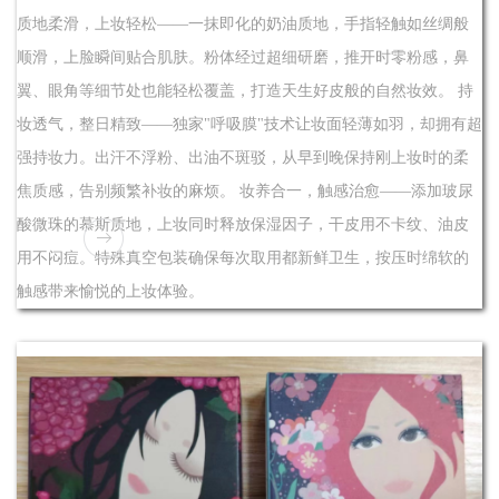
质地柔滑，上妆轻松——一抹即化的奶油质地，手指轻触如丝绸般
顺滑，上脸瞬间贴合肌肤。粉体经过超细研磨，推开时零粉感，鼻
翼、眼角等细节处也能轻松覆盖，打造天生好皮般的自然妆效。 持
妆透气，整日精致——独家"呼吸膜"技术让妆面轻薄如羽，却拥有超
强持妆力。出汗不浮粉、出油不斑驳，从早到晚保持刚上妆时的柔
焦质感，告别频繁补妆的麻烦。 妆养合一，触感治愈——添加玻尿
酸微珠的慕斯质地，上妆同时释放保湿因子，干皮用不卡纹、油皮
用不闷痘。特殊真空包装确保每次取用都新鲜卫生，按压时绵软的
触感带来愉悦的上妆体验。