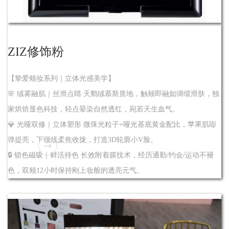
ZIZ修饰粉
【挚爱颊妆系列｜立体光感美学】
🌸 绒雾融肌｜丝滑点睛 天鹅绒慕斯质地，触颊即融如绸缎滑肤，独
家烘焙显色科技，轻点晕染自然透红，宛若天生血气。
💎 光哑双修｜立体塑形 微珠光粒子+哑光基底黄金配比，苹果肌嘭
弹提亮，下颌线柔焦收拢，打造3D轮廓小V脸。
🔒 锁色磁吸｜鲜活持色 长效附着膜技术，经历通勤/约会/运动不褪
色，双颊12小时保持刚上妆般的透亮元气。