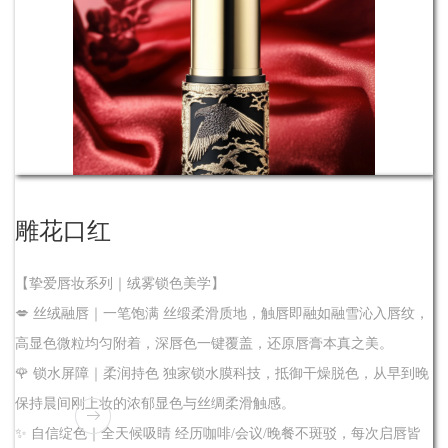
雕花口红
【挚爱唇妆系列｜绒雾锁色美学】
💋 丝绒融唇｜一笔饱满 丝缎柔滑质地，触唇即融如融雪沁入唇纹，
高显色微粒均匀附着，深唇色一键覆盖，还原唇膏本真之美。
🌹 锁水屏障｜柔润持色 独家锁水膜科技，抵御干燥脱色，从早到晚
保持晨间刚上妆的浓郁显色与丝绸柔滑触感。
✨ 自信绽色｜全天候吸睛 经历咖啡/会议/晚餐不斑驳，每次启唇皆