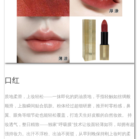
了解
口红
质地柔滑，上妆轻松——一抹即化的奶油质地，手指轻触如丝绸般
顺滑，上脸瞬间贴合肌肤。粉体经过超细研磨，推开时零粉感，鼻
翼、眼角等细节处也能轻松覆盖，打造天生好皮般的自然妆效。 持
妆透气，整日精致——独家"呼吸膜"技术让妆面轻薄如羽，却拥有超
强持妆力。出汗不浮粉、出油不斑驳，从早到晚保持刚上妆时的柔