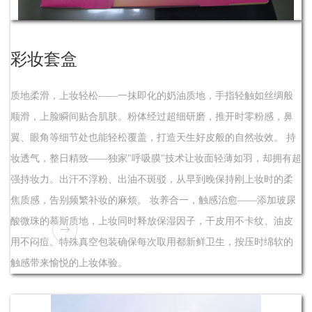
彩妆套盒
质地柔滑，上妆轻松——一抹即化的奶油质地，手指轻触如丝绸般
顺滑，上脸瞬间贴合肌肤。粉体经过超细研磨，推开时零粉感，鼻
翼、眼角等细节处也能轻松覆盖，打造天生好皮般的自然妆效。 持
妆透气，整日精致——独家"呼吸膜"技术让妆面轻薄如羽，却拥有超
强持妆力。出汗不浮粉、出油不斑驳，从早到晚保持刚上妆时的柔
焦质感，告别频繁补妆的麻烦。 妆养合一，触感治愈——添加玻尿
酸微珠的慕斯质地，上妆同时释放保湿因子，干皮用不卡纹、油皮
用不闷痘。特殊真空包装确保每次取用都新鲜卫生，按压时绵软的
触感带来愉悦的上妆体验。