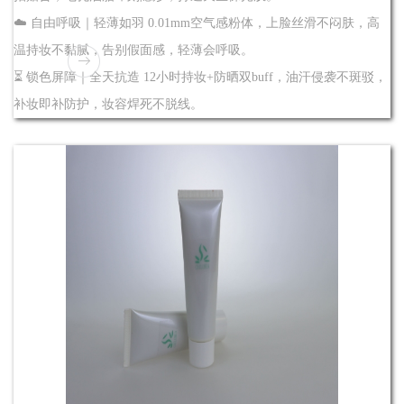
☁️ 自由呼吸｜轻薄如羽 0.01mm空气感粉体，上脸丝滑不闷肤，高
温持妆不黏腻，告别假面感，轻薄会呼吸。
⏳ 锁色屏障｜全天抗造 12小时持妆+防晒双buff，油汗侵袭不斑驳，
补妆即补防护，妆容焊死不脱线。
了解
更多