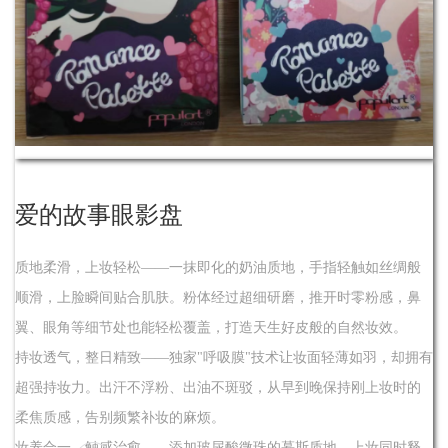
爱的故事眼影盘
质地柔滑，上妆轻松——一抹即化的奶油质地，手指轻触如丝绸般
顺滑，上脸瞬间贴合肌肤。粉体经过超细研磨，推开时零粉感，鼻
翼、眼角等细节处也能轻松覆盖，打造天生好皮般的自然妆效。
持妆透气，整日精致——独家"呼吸膜"技术让妆面轻薄如羽，却拥有
超强持妆力。出汗不浮粉、出油不斑驳，从早到晚保持刚上妆时的
柔焦质感，告别频繁补妆的麻烦。
妆养合一，触感治愈——添加玻尿酸微珠的慕斯质地，上妆同时释