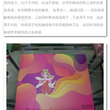
强持妆力。出汗不浮粉、出油不斑驳，从早到晚保持刚上妆时的柔
焦质感，告别频繁补妆的麻烦。 妆养合一，触感治愈——添加玻尿
酸微珠的慕斯质地，上妆同时释放保湿因子，干皮用不卡纹、油皮
用不闷痘。特殊真空包装确保每次取用都新鲜卫生，按压时绵软的
触感带来愉悦的上妆体验。
了解