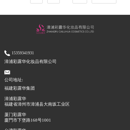
15359341931
漳浦彩露华化妆品有限公司
了解
更多
公司地址:
福建彩露华集团
漳浦彩露华
福建省漳州市漳浦县大南坂工业区
厦门彩露华
廈門市下堡路168号1001