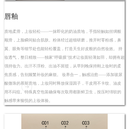
唇釉
质地柔滑，上妆轻松——一抹即化的奶油质地，手指轻触如丝绸般
顺滑，上脸瞬间贴合肌肤。粉体经过超细研磨，推开时零粉感，鼻
翼、眼角等细节处也能轻松覆盖，打造天生好皮般的自然妆效。 持
妆透气，整日精致——独家"呼吸膜"技术让妆面轻薄如羽，却拥有超
强持妆力。出汗不浮粉、出油不斑驳，从早到晚保持刚上妆时的柔
焦质感，告别频繁补妆的麻烦。 妆养合一，触感治愈——添加玻尿
酸微珠的慕斯质地，上妆同时释放保湿因子，干皮用不卡纹、油皮
用不闷痘。特殊真空包装确保每次取用都新鲜卫生，按压时绵软的
触感带来愉悦的上妆体验。