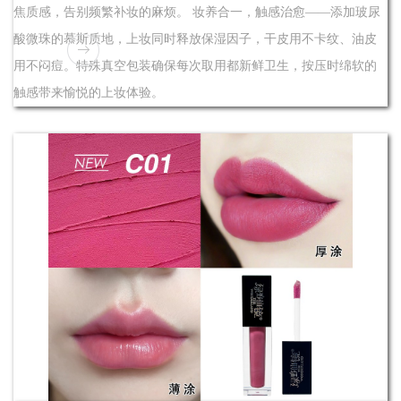
焦质感，告别频繁补妆的麻烦。 妆养合一，触感治愈——添加玻尿
酸微珠的慕斯质地，上妆同时释放保湿因子，干皮用不卡纹、油皮
用不闷痘。特殊真空包装确保每次取用都新鲜卫生，按压时绵软的
触感带来愉悦的上妆体验。
了解