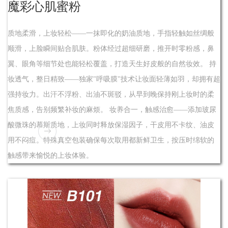
魔彩心肌蜜粉
质地柔滑，上妆轻松——一抹即化的奶油质地，手指轻触如丝绸般
顺滑，上脸瞬间贴合肌肤。粉体经过超细研磨，推开时零粉感，鼻
翼、眼角等细节处也能轻松覆盖，打造天生好皮般的自然妆效。 持
妆透气，整日精致——独家"呼吸膜"技术让妆面轻薄如羽，却拥有超
强持妆力。出汗不浮粉、出油不斑驳，从早到晚保持刚上妆时的柔
焦质感，告别频繁补妆的麻烦。 妆养合一，触感治愈——添加玻尿
酸微珠的慕斯质地，上妆同时释放保湿因子，干皮用不卡纹、油皮
用不闷痘。特殊真空包装确保每次取用都新鲜卫生，按压时绵软的
触感带来愉悦的上妆体验。