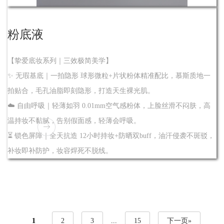
粉底液
【挚爱底妆系列｜三效极简美学】
✨ 无瑕基底｜一拍隐形 球形微粒+片状粉体精准配比，慕斯质地一
拍贴合，毛孔油脂即刻隐形，打造天生裸光肌。
☁️ 自由呼吸｜轻薄如羽 0.01mm空气感粉体，上脸丝滑不闷肤，高
温持妆不黏腻，告别假面感，轻薄会呼吸。
⏳ 锁色屏障｜全天抗造 12小时持妆+防晒双buff，油汗侵袭不斑驳，
补妆即补防护，妆容焊死不脱线。
1
2
3
...
15
下一页»