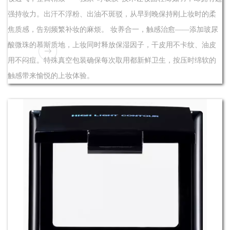
强持妆力。出汗不浮粉、出油不斑驳，从早到晚保持刚上妆时的柔
焦质感，告别频繁补妆的麻烦。 妆养合一，触感治愈——添加玻尿
酸微珠的慕斯质地，上妆同时释放保湿因子，干皮用不卡纹、油皮
用不闷痘。特殊真空包装确保每次取用都新鲜卫生，按压时绵软的
触感带来愉悦的上妆体验。
了解