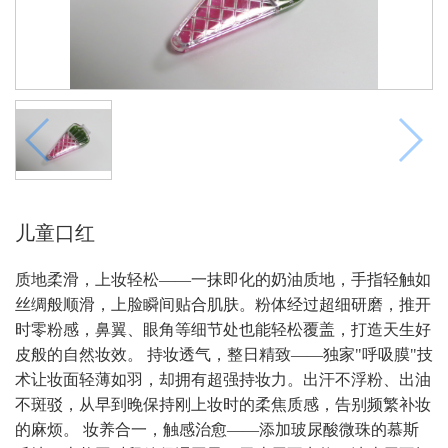
儿童口红
质地柔滑，上妆轻松——一抹即化的奶油质地，手指轻触如
丝绸般顺滑，上脸瞬间贴合肌肤。粉体经过超细研磨，推开
时零粉感，鼻翼、眼角等细节处也能轻松覆盖，打造天生好
皮般的自然妆效。 持妆透气，整日精致——独家"呼吸膜"技
术让妆面轻薄如羽，却拥有超强持妆力。出汗不浮粉、出油
不斑驳，从早到晚保持刚上妆时的柔焦质感，告别频繁补妆
的麻烦。 妆养合一，触感治愈——添加玻尿酸微珠的慕斯