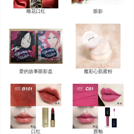
雕花口红
眼影
爱的故事眼影盘
魔彩心肌蜜粉
口红
唇釉