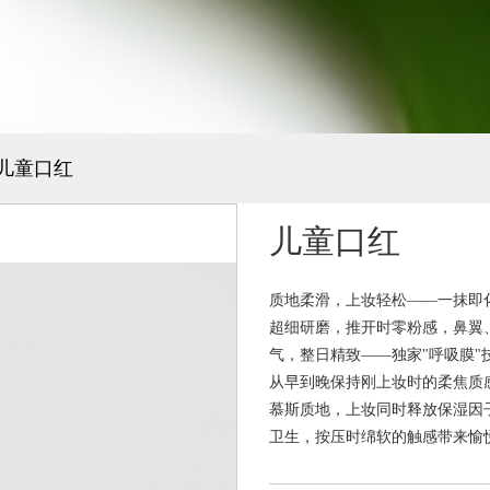
儿童口红
儿童口红
质地柔滑，上妆轻松——一抹即
超细研磨，推开时零粉感，鼻翼
气，整日精致——独家"呼吸膜
从早到晚保持刚上妆时的柔焦质
慕斯质地，上妆同时释放保湿因
卫生，按压时绵软的触感带来愉