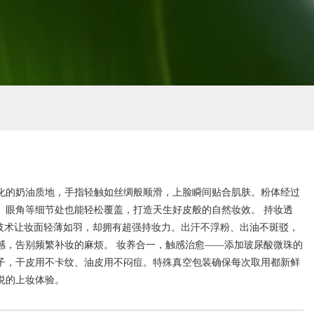
化的奶油质地，手指轻触如丝绸般顺滑，上脸瞬间贴合肌肤。粉体经过
、眼角等细节处也能轻松覆盖，打造天生好皮般的自然妆效。 持妆透
"技术让妆面轻薄如羽，却拥有超强持妆力。出汗不浮粉、出油不斑驳，
感，告别频繁补妆的麻烦。 妆养合一，触感治愈——添加玻尿酸微珠的
子，干皮用不卡纹、油皮用不闷痘。特殊真空包装确保每次取用都新鲜
悦的上妆体验。