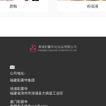
唇釉
粉底液
公司地址:
福建彩露华集团
漳浦彩露华
福建省漳州市漳浦县大南坂工业区
厦门彩露华